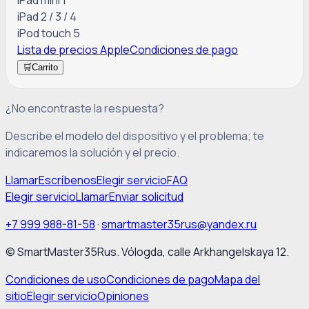
iPad mini 1
iPad 2 / 3 / 4
iPod touch 5
Lista de precios Apple
Condiciones de pago
🛒
Carrito
¿No encontraste la respuesta?
Describe el modelo del dispositivo y el problema; te
indicaremos la solución y el precio.
Llamar
Escríbenos
Elegir servicio
FAQ
Elegir servicio
Llamar
Enviar solicitud
+7 999 988-81-58
·
smartmaster35rus@yandex.ru
© SmartMaster35Rus. Vólogda, calle Arkhangelskaya 12.
Condiciones de uso
Condiciones de pago
Mapa del
sitio
Elegir servicio
Opiniones