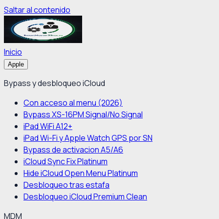
Saltar al contenido
Inicio
Apple
Bypass y desbloqueo iCloud
Con acceso al menu (2026)
Bypass XS-16PM Signal/No Signal
iPad WiFi A12+
iPad Wi-Fi y Apple Watch GPS por SN
Bypass de activacion A5/A6
iCloud Sync Fix Platinum
Hide iCloud Open Menu Platinum
Desbloqueo tras estafa
Desbloqueo iCloud Premium Clean
MDM