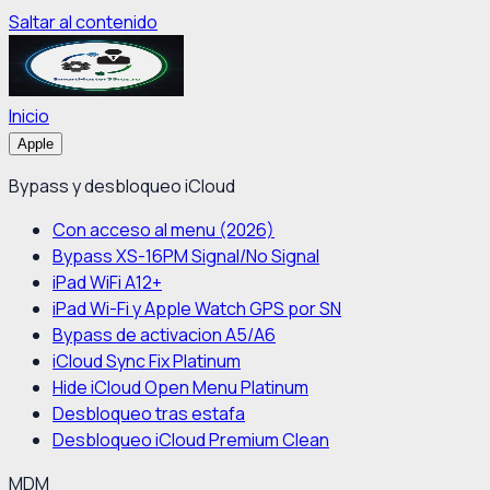
Saltar al contenido
Inicio
Apple
Bypass y desbloqueo iCloud
Con acceso al menu (2026)
Bypass XS-16PM Signal/No Signal
iPad WiFi A12+
iPad Wi-Fi y Apple Watch GPS por SN
Bypass de activacion A5/A6
iCloud Sync Fix Platinum
Hide iCloud Open Menu Platinum
Desbloqueo tras estafa
Desbloqueo iCloud Premium Clean
MDM