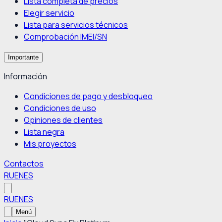
Lista completa de precios
Elegir servicio
Lista para servicios técnicos
Comprobación IMEI/SN
Importante
Información
Condiciones de pago y desbloqueo
Condiciones de uso
Opiniones de clientes
Lista negra
Mis proyectos
Contactos
RU
EN
ES
RU
EN
ES
Menú