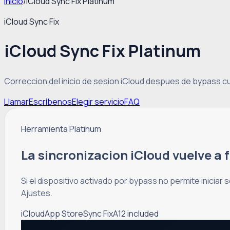
Inicio
/
iCloud Sync Fix Platinum
iCloud Sync Fix
iCloud Sync Fix Platinum
Correccion del inicio de sesion iCloud despues de bypass cu
Llamar
Escríbenos
Elegir servicio
FAQ
Herramienta Platinum
La sincronizacion iCloud vuelve a 
Si el dispositivo activado por bypass no permite iniciar
Ajustes.
iCloud
App Store
Sync Fix
A12 included