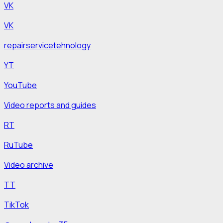
VK
VK
repairservicetehnology
YT
YouTube
Video reports and guides
RT
RuTube
Video archive
TT
TikTok