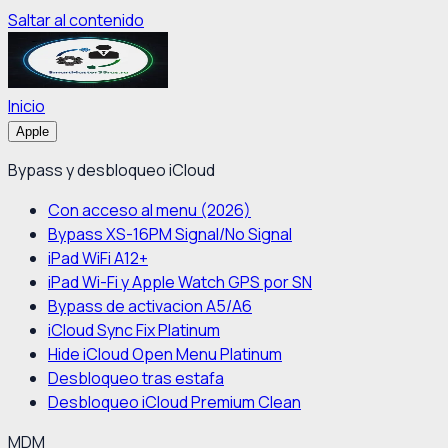
Saltar al contenido
Inicio
Apple
Bypass y desbloqueo iCloud
Con acceso al menu (2026)
Bypass XS-16PM Signal/No Signal
iPad WiFi A12+
iPad Wi-Fi y Apple Watch GPS por SN
Bypass de activacion A5/A6
iCloud Sync Fix Platinum
Hide iCloud Open Menu Platinum
Desbloqueo tras estafa
Desbloqueo iCloud Premium Clean
MDM