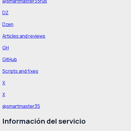
@smartmaster35rus
DZ
Dzen
Articles and reviews
GH
GitHub
Scripts and fixes
X
X
@smartmaster35
Información del servicio