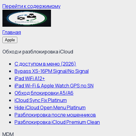
Перейти к содержимому
Главная
Apple
Обход и разблокировка iCloud
С доступом в меню (2026)
Bypass XS-16PM Signal/No Signal
iPad WiFi A12+
iPad Wi-Fi & Apple Watch GPS по SN
Обход блокировки A5/A6
iCloud Sync Fix Platinum
Hide iCloud Open Menu Platinum
Разблокировка после мошенников
Разблокировка iCloud Premium Clean
MDM