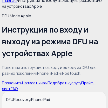
Главная
/
Инструкция по входу и выходу из режима DFU
на устройствах Apple
DFU Mode Apple
Инструкция по входу и
выходу из режима DFU на
устройствах Apple
Понятная инструкция по входу и выходу из DFU для
разных поколений iPhone, iPad и iPod touch.
Позвонить
Написать нам
Подобрать услугу
Прайс-
лист
FAQ
DFU
Recovery
iPhone
iPad