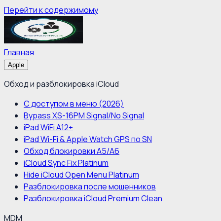
Перейти к содержимому
Главная
Apple
Обход и разблокировка iCloud
С доступом в меню (2026)
Bypass XS-16PM Signal/No Signal
iPad WiFi A12+
iPad Wi-Fi & Apple Watch GPS по SN
Обход блокировки A5/A6
iCloud Sync Fix Platinum
Hide iCloud Open Menu Platinum
Разблокировка после мошенников
Разблокировка iCloud Premium Clean
MDM