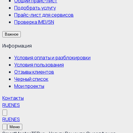
Общий прайс-лист
Подобрать услугу
Прайс-лист для сервисов
Проверка IMEI/SN
Важное
Информация
Условия оплаты и разблокировки
Условия пользования
Отзывы клиентов
Черный список
Мои проекты
Контакты
RU
EN
ES
RU
EN
ES
Меню